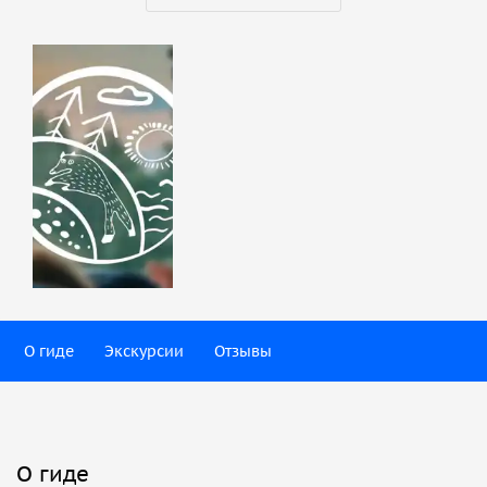
О гиде
Экскурсии
Отзывы
О гиде