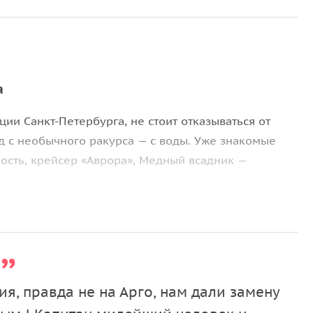
а
ции Санкт-Петербурга, не стоит отказываться от
од с необычного ракурса — с воды. Уже знакомые
ость, крейсер «Аврора», Медный всадник —
 теплохода с каютой и панорамными окнами. На
еды, бокалы, посуда, музыка и туалет.
я, правда не на Арго, нам дали замену