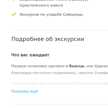
туристического класса
Экскурсия по усадьбе Сиворицы
Подробнее об экскурсии
Что вас ожидает
Первую остановку сделаем в
Вырице
, или Царск
благодаря местному подвижнику, святому Сераф
Затем доедем до соседнего села Куровицы, перв
Показать ещё
Одной из жемчужин оредежской архитектуры сч
из-за начавшейся в 2023 году реставрации осмотр
ограду, а потом прогуляемся в сторону ГЭС и кр