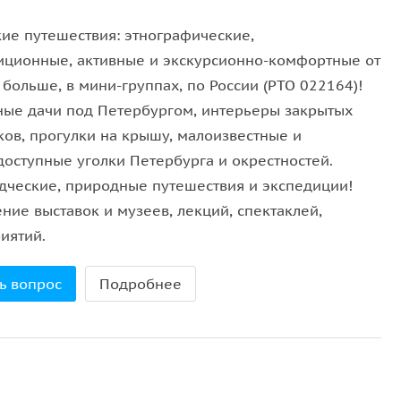
кие путешествия: этнографические,
торые принесли на берега Оредежа элементы
иционные, активные и экскурсионно-комфортные от
вшиеся в северных русских избах. Многие из них
 больше, в мини-группах, по России (РТО 022164)!
ные дачи под Петербургом, интерьеры закрытых
оселье
, поговорим о её владельце — генерал-
ков, прогулки на крышу, малоизвестные и
енштейне. Именно он организовал оборону дороги
доступные уголки Петербурга и окрестностей.
я Отечественной войны 1812 года.
дческие, природные путешествия и экспедиции!
ние выставок и музеев, лекций, спектаклей,
ми Чикино и Батово, а после обеда отправимся в
иятий.
 муравчатом холму». Такие слова нашёл для её
ник владельца усадьбы. А поскольку усадьба
ь вопрос
Подробнее
му источнику и впечатляющей псевдокарстовой
нного
дворца Демидовых
отправимся в обратный