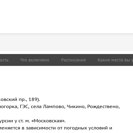
ость
Что включено
Расписание
Какие места вы 
овский пр., 189).
горка, ГЭС, села Лампово, Чикино, Рождествено,
сии у ст. м. «Московская».
меняется в зависимости от погодных условий и