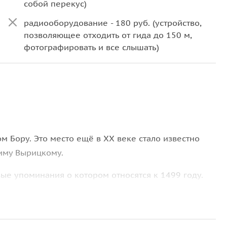
собой перекус)
радиооборудование - 180 руб. (устройство,
позволяющее отходить от гида до 150 м,
фотографировать и все слышать)
ом Бору. Это место ещё в XX веке стало известно
иму Вырицкому.
ые упоминания о котором относятся к 1499 году.
итается
усадьба Белогорка
в стиле модерн. Однако
еть её вблизи не удастся, так что увидим её сквозь
асных берегов Оредежа.