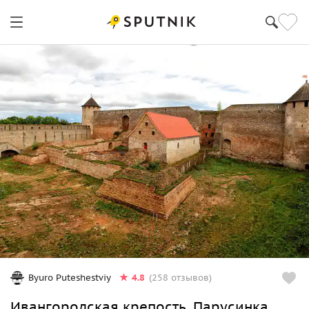
4.8
Byuro Puteshestviy
(258 отзывов)
Ивангородская крепость, Парусинка,