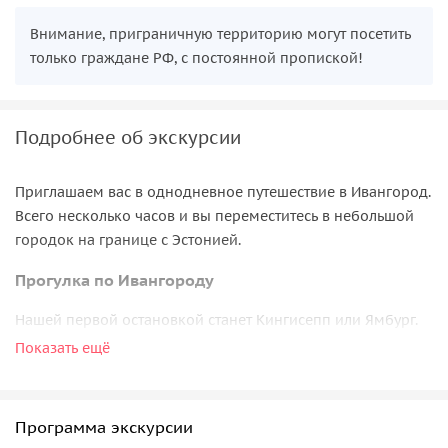
Внимание, приграничную территорию могут посетить
только граждане РФ, с постоянной пропиской!
Подробнее об экскурсии
Приглашаем вас в однодневное путешествие в Ивангород.
Всего несколько часов и вы переместитесь в небольшой
городок на границе с Эстонией
.
Прогулка по Ивангороду
Нашей первой остановкой станет Кингисепп или Ямбург.
Это типовой город — вы увидите это на улочкам. Здесь мы
Показать ещё
вам расскажем, почему Екатерина Великая хотела
унифицировать страну.
Программа экскурсии
Далее мы отправимся в Ивангород. Вы посетите