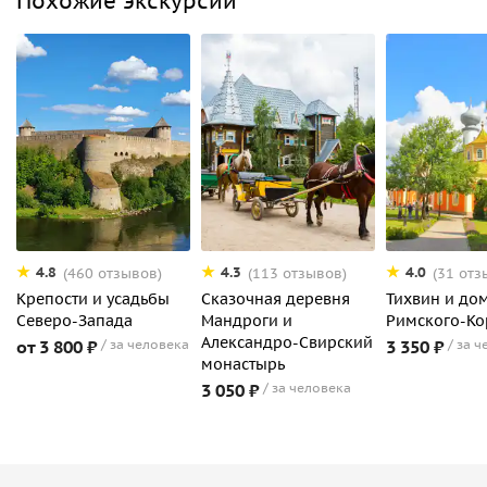
Похожие экскурсии
4.8
4.3
4.0
(460 отзывов)
(113 отзывов)
(31 отз
Крепости и усадьбы
Сказочная деревня
Тихвин и до
Северо-Запада
Мандроги и
Римского-Ко
Александро-Свирский
от 3 800 ₽
за человека
3 350 ₽
за ч
монастырь
3 050 ₽
за человека