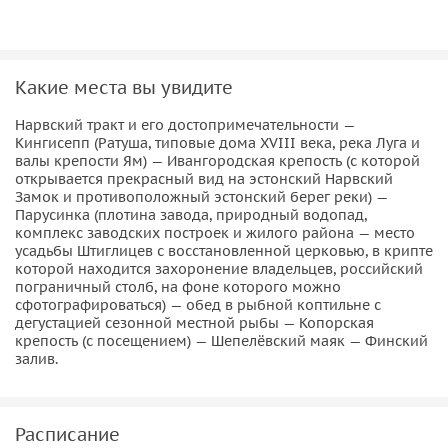
Какие места вы увидите
Нарвский тракт и его достопримечательности —
Кингисепп (Ратуша, типовые дома XVIII века, река Луга и
валы крепости Ям) — Ивангородская крепость (с которой
открывается прекрасный вид на эстонский Нарвский
Замок и противоположный эстонский берег реки) —
Парусинка (плотина завода, природный водопад,
комплекс заводских построек и жилого района — место
усадьбы Штиглицев с восстановленной церковью, в крипте
которой находится захоронение владельцев, российский
пограничный столб, на фоне которого можно
сфотографироваться) — обед в рыбной коптильне с
дегустацией сезонной местной рыбы — Копорская
крепость (с посещением) — Шепелёвский маяк — Финский
залив.
Расписание