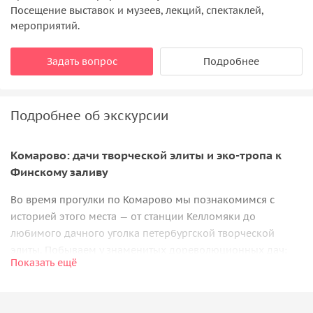
Посещение выставок и музеев, лекций, спектаклей,
мероприятий.
Задать вопрос
Подробнее
Подробнее об экскурсии
Комарово: дачи творческой элиты и эко-тропа к
Финскому заливу
Во время прогулки по Комарово мы познакомимся с
историей этого места — от станции Келломяки до
любимого дачного уголка петербургской творческой
элиты. Побываем у знаменитых дореволюционных дач:
Показать ещё
«Вилла Рено»
,
«Арфа»
Барановского, усадьба Рогалева,
вилла Бормана, дачи Юхневича, Габерцетеля, Сандина,
Макаровой и других.