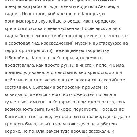
прекрасная работа гида Елены и водителя Андрея, и
гидов в Ивангородской крепости и Копорье, и
организаторов вкуснейшего обеда. Ивангородская
крепость красива и величественна. После экскурсии с
гидом было немного свободного времени, посетила, как
и советовал гид, краеведческий музей и выставку (все на
территории крепости), посвященную творчеству
И.Билибина. Крепость в Копорье я, почему-то,
представляла, как просто руины в чистом поле. И была
приятно удивлена: это действительно крепость, хоть и
небольшая и многие участки ее находятся в аварийном
состоянии. С бытовыми вопросами проблем не
возникало, имеется много возможностей посещать
туалетные комнаты, в Копорье, рядом с крепостью, есть
возможность выпить чай/кофе, перекусить. Посещение
Кингисеппа не зашло, ну постояли на травке, где когда-то
крепость была, визит в храм тоже дело на любителя.
Короче, не поняла, зачем туда вообще заезжали. И