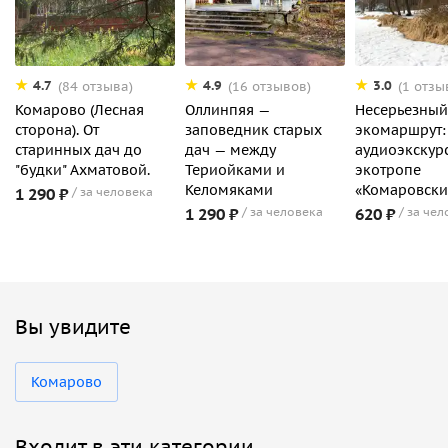
4.7
4.9
3.0
(84 отзыва)
(16 отзывов)
(1 отзы
Комарово (Лесная
Оллинпяя —
Несерьезный
сторона). От
заповедник старых
экомаршрут:
старинных дач до
дач — между
аудиоэкскур
"будки" Ахматовой.
Териойками и
экотропе
Келомяками
«Комаровски
1 290 ₽
за человека
1 290 ₽
за человека
620 ₽
за чел
Вы увидите
Комарово
Входит в эти категории