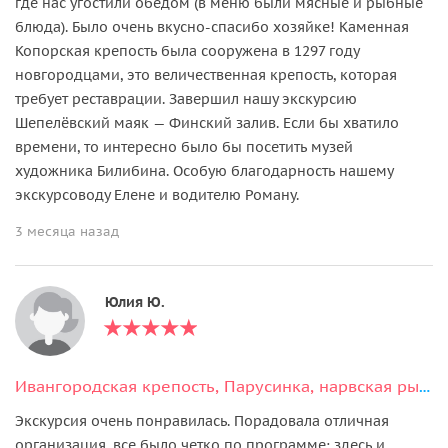
где нас угостили обедом (в меню были мясные и рыбные
блюда). Было очень вкусно-спасибо хозяйке! Каменная
Копорская крепость была сооружена в 1297 году
новгородцами, это величественная крепость, которая
требует реставрации. Завершил нашу экскурсию
Шепелёвский маяк — Финский залив. Если бы хватило
времени, то интересно было бы посетить музей
художника Билибина. Особую благодарность нашему
экскурсоводу Елене и водителю Роману.
3 месяца назад
Юлия Ю.
Ивангородская крепость, Парусинка, нарвская рыба и Шепелёвский маяк
Экскурсия очень понравилась. Порадовала отличная
организация, все было четко по программе: здесь и