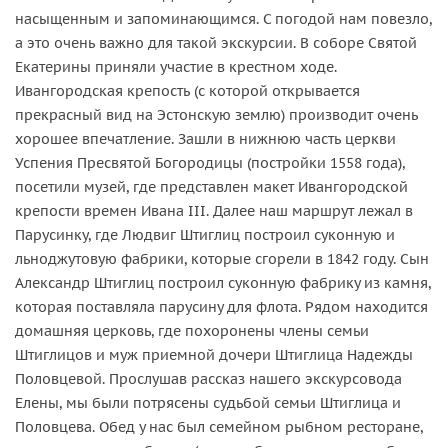
насыщенным и запоминающимся. С погодой нам повезло,
а это очень важно для такой экскурсии. В соборе Святой
Екатерины приняли участие в крестном ходе.
Ивангородская крепость (с которой открывается
прекрасный вид на Эстонскую землю) производит очень
хорошее впечатление. Зашли в нижнюю часть церкви
Успения Пресвятой Богородицы (постройки 1558 года),
посетили музей, где представлен макет Ивангородской
крепости времен Ивана III. Далее наш маршрут лежал в
Парусинку, где Людвиг Штиглиц построил суконную и
льноджутовую фабрики, которые сгорели в 1842 году. Сын
Александр Штиглиц построил суконную фабрику из камня,
которая поставляла парусину для флота. Рядом находится
домашняя церковь, где похоронены члены семьи
Штиглицов и муж приемной дочери Штиглица Надежды
Половцевой. Прослушав рассказ нашего экскурсовода
Елены, мы были потрясены судьбой семьи Штиглица и
Половцева. Обед у нас был семейном рыбном ресторане,