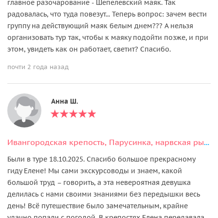
главное разочарование - Шепелевский маяк. Так
радовалась, что туда повезут... Теперь вопрос: зачем вести
группу на действующий маяк белым днем??? А нельзя
организовать тур так, чтобы к маяку подойти позже, и при
этом, увидеть как он работает, светит? Спасибо.
почти 2 года назад
Анна Ш.
Ивангородская крепость, Парусинка, нарвская рыба и Шепелёвский маяк
Были в туре 18.10.2025. Спасибо большое прекрасному
гиду Елене! Мы сами экскурсоводы и знаем, какой
большой труд – говорить, а эта невероятная девушка
делилась с нами своими знаниями без передышки весь
день! Всё путешествие было замечательным, крайне
удачно попали с погодой. В крепостях Елена передавала