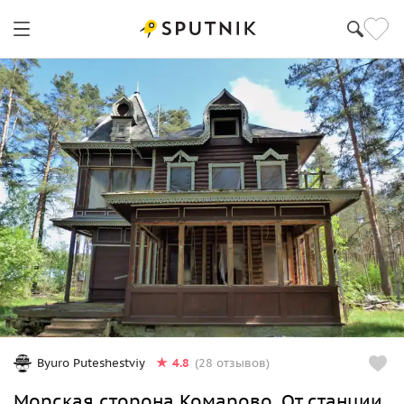
4.8
Byuro Puteshestviy
(28 отзывов)
Морская сторона Комарово. От станции