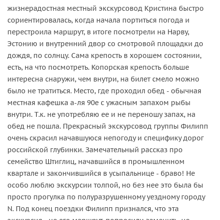
жизнерадостная местный экскурсовод Кристина быстро
сориентировалась, когда начала портиться погода и
перестроила маршрут, в итоге посмотрели на Нарву,
Эстонию и внутренний двор со смотровой площадки до
дождя, по солнцу. Сама крепость в хорошем состоянии,
есть, на что посмотреть. Копорская крепость больше
интересна снаружи, чем внутри, на билет смело можно
было не тратиться. Место, где проходил обед - обычная
местная кафешка а-ля 90е с ужасным запахом рыбы
внутри. Т.к. не употребляю ее и не переношу запах, на
обед не пошла. Прекрасный экскурсовод группы Филипп
очень скрасил начавшуюся непогоду и специфику дорог
российской глубинки. Замечательный рассказ про
семейство Штиглиц, начавшийся в промышленном
квартале и закончившийся в усыпальнице - браво! Не
особо люблю экскурсии толпой, но без нее это была бы
просто прогулка по полуразрушенному уездному городу
N. Под конец поездки Филипп признался, что эта