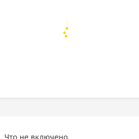
ен.
 были Юсуповы и откуда берёт начало этот
ю роль они сыграли в судьбе Романовых и Григория
рсию по
Маршруту №1
или по
Маршруту №2
вании).
Маршрут №1
включает посещение парадных
Маршрут №2
— посещение парадных залов и
Г. Распутина».
ешествии по величественным дворцам Санкт-
ство российской истории и культуры!
Что не включено