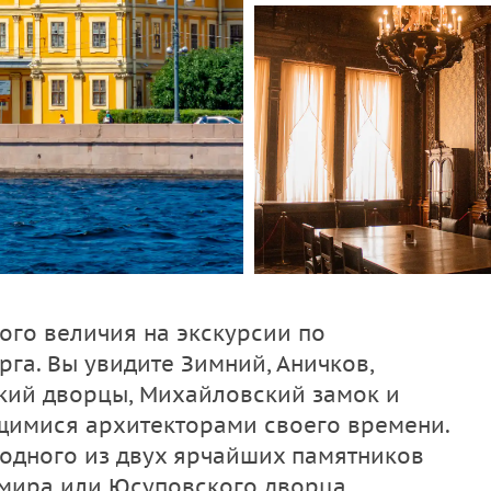
ого величия на экскурсии по
га. Вы увидите Зимний, Аничков,
кий дворцы, Михайловский замок и
щимися архитекторами своего времени.
одного из двух ярчайших памятников
имира или Юсуповского дворца.