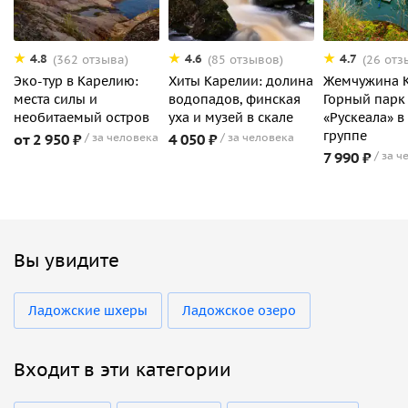
4.8
4.6
4.7
(362 отзыва)
(85 отзывов)
(26 отз
Эко-тур в Карелию:
Хиты Карелии: долина
Жемчужина К
места силы и
водопадов, финская
Горный парк
необитаемый остров
уха и музей в скале
«Рускеала» в
группе
от 2 950 ₽
за человека
4 050 ₽
за человека
7 990 ₽
за ч
Вы увидите
Ладожские шхеры
Ладожское озеро
Входит в эти категории