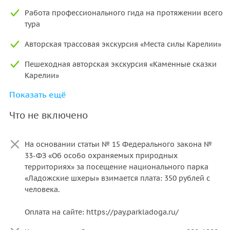
Работа профессионального гида на протяжении всего
тура
Авторская трассовая экскурсия «Места силы Карелии»
Пешеходная авторская экскурсия «Каменные сказки
Карелии»
Показать ещё
Водная экскурсия «Мистика Ладожских шхер. Ладога
как место силы»
Что не включено
Прогулка на катере по Ладожским шхерам
На основании статьи № 15 Федерального закона №
Посещение протосаамских лабиринтов и языческих
33-ФЗ «Об особо охраняемых природных
капищ
территориях» за посещение национального парка
Посещение живописных мест Северного Приладожья
«Ладожские шхеры» взимается плата: 350 рублей с
человека.
Оплата на сайте: https://pay.parkladoga.ru/