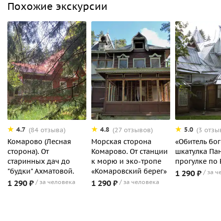
Похожие экскурсии
4.7
4.8
5.0
(84 отзыва)
(27 отзывов)
(3 отзы
Комарово (Лесная
Морская сторона
«Обитель бог
сторона). От
Комарово. От станции
шкатулка Па
старинных дач до
к морю и эко-тропе
прогулке по
"будки" Ахматовой.
«Комаровский берег»
1 290 ₽
за ч
1 290 ₽
за человека
1 290 ₽
за человека