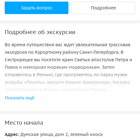
Задать вопрос
Подробнее
Подробнее об экскурсии
Во время путешествия вас ждет увлекательная трассовая
экскурсия по Курортному району Санкт-Петербурга. В
Сестрорецке вы посетите храм Святых апостолов Петра и
Павла и мемориал морякам-подводникам. Затем
отправитесь в Репино, где прогуляетесь по парку музея-
усадьбы «Пенаты», увидите башню Шахерезады, беседку
«Храм Озириса и Изиды», могилу Ильи Репина,
современные музейные павильоны и живописный берег
Показать ещё
Финского залива. Следующей остановкой станет
Комаровский некрополь — место памяти выдающихся
деятелей литературы, науки и искусства. Завершится
Место начала
экскурсия в Зеленогорске, где вы увидите лютеранскую
Адрес:
Думская улица, дом 2, зеленый киоск
кирху Преображения Господня и храм Казанской иконы