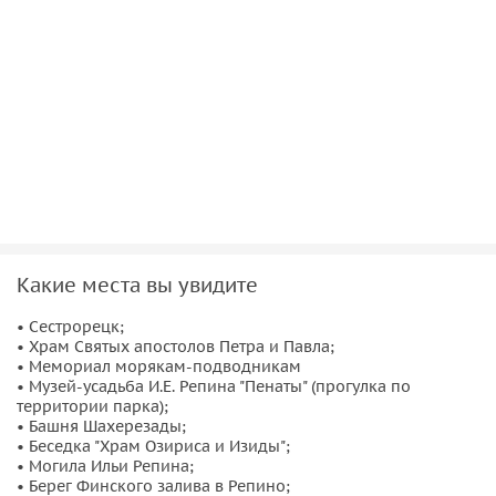
Божией Матери, после чего прогуляетесь по Парку
культуры и отдыха и вдоль побережья Финского залива.
Какие места вы увидите
• Сестрорецк;
• Храм Святых апостолов Петра и Павла;
• Мемориал морякам-подводникам
• Музей-усадьба И.Е. Репина "Пенаты" (прогулка по
территории парка);
• Башня Шахерезады;
• Беседка "Храм Озириса и Изиды";
• Могила Ильи Репина;
• Берег Финского залива в Репино;