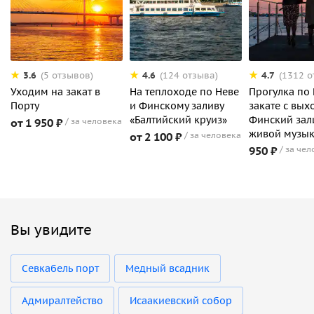
3.6
4.6
4.7
(5 отзывов)
(124 отзыва)
(1312 о
Уходим на закат в
На теплоходе по Неве
Прогулка по 
Порту
и Финскому заливу
закате с вых
«Балтийский круиз»
Финский зал
от 1 950 ₽
за человека
живой музы
от 2 100 ₽
за человека
950 ₽
за чел
Вы увидите
Севкабель порт
Медный всадник
Адмиралтейство
Исаакиевский собор