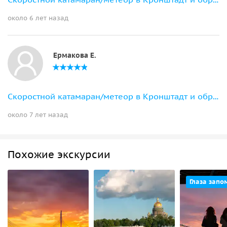
Скоростной катамаран/метеор в Кронштадт и обратно
около 6 лет назад
Ермакова Е.
Скоростной катамаран/метеор в Кронштадт и обратно
около 7 лет назад
Похожие экскурсии
Глаза запо