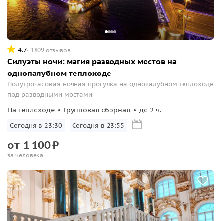
4.7
1809 отзывов
Силуэты ночи: магия разводных мостов на
однопалубном теплоходе
Полутрочасовая ночная прогулка на однопалубном теплоходе
под разводными мостами
На теплоходе
Групповая сборная
до 2 ч.
Сегодня в 23:30
Сегодня в 23:55
от
1
100
₽
за человека