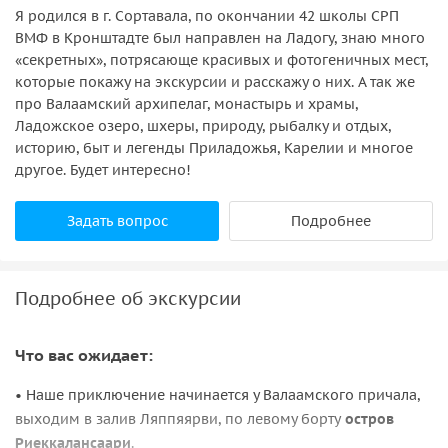
Я родился в г. Сортавала, по окончании 42 школы СРП
ВМФ в Кронштадте был направлен на Ладогу, знаю много
«секретных», потрясающе красивых и фотогеничных мест,
которые покажу на экскурсии и расскажу о них. А так же
про Валаамский архипелаг, монастырь и храмы,
Ладожское озеро, шхеры, природу, рыбалку и отдых,
историю, быт и легенды Приладожья, Карелии и многое
другое. Будет интересно!
Задать вопрос
Подробнее
Подробнее об экскурсии
Что вас ожидает:
• Наше приключение начинается у Валаамского причала,
выходим в залив Ляппяярви, по левому борту
остров
Риеккалансаари
.