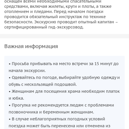
оснащен всеми необходимыми спасательными
Вся поездка занимает у нас 6 ч. На протяжении всей
средствами, включая жилеты, круги и плоты, а также
экскурсионной водной прогулки мы можем
отоплением и пледами. Перед началом поездки
останавливаться (по запросу, если не на рейде) и выходить
проводится обязательный инструктаж по технике
безопасности. Экскурсию проводит опытный капитан –
на переднюю или заднюю палубу любоваться красотами
сертифицированный гид-экскурсовод.
Ладоги, фотографировать и снимать видео.
Если повезет —
увидим нерпу (тюленя)
.
Важная информация
• Просьба прибывать на место встречи за 15 минут до
начала экскурсии.
• Одевайтесь по погоде, выбирайте удобную одежду и
обувь с нескользящей подошвой.
• Женщинам для посещения храма необходим платок
и юбка.
• Прогулка не рекомендуется людям с проблемами
позвоночника и беременным женщинам.
• В случае неблагоприятных погодных условий
поездка может быть перенесена или отменена из