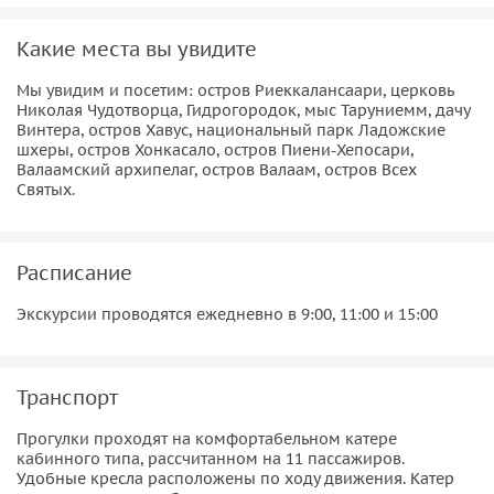
высадка на 30-40 мин (или на обратном пути). Если к
монастырю или шхерам идем через Хонкасало, то
Какие места вы увидите
обратно через Пиени-Хепосари, и наоборот, смотря, какая
волна и по желанию группы.
Мы увидим и посетим: остров Риеккалансаари, церковь
Николая Чудотворца, Гидрогородок, мыс Таруниемм, дачу
• Далее, по открытой Ладоге до Валаамского архипелага.
Винтера, остров Хавус, национальный парк Ладожские
шхеры, остров Хонкасало, остров Пиени-Хепосари,
Прибываем к
«Бухте монастырская»
и находимся на
Валаамский архипелаг, остров Валаам, остров Всех
острове 3 часа. За это время можно успеть посетить
Святых.
Никольский храм, Спасо-Преображенский
и др.
(экскурсию, гида и транспорт лучше заранее заказать в
Паломнической службе, таким образом можно
Расписание
сэкономить время и посетить больше святых мест).
Экскурсии проводятся ежедневно в 9:00, 11:00 и 15:00
• На обратном пути мы подходим к острову Всех святых,
где находится
храм Ксении Петербуржской
и можем
посмотреть на него с воды и следуем через национальный
Транспорт
парк Ладожские шхеры, посещая секретные места и
потаенные уголки, высаживаемся, наслаждаемся видами,
Прогулки проходят на комфортабельном катере
кабинного типа, рассчитанном на 11 пассажиров.
снимаем фото и видео.
Удобные кресла расположены по ходу движения. Катер