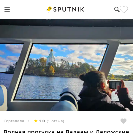
Сортавала
5.0
(1 отзыв)
Водная прогулка на Валаам и Ладожские