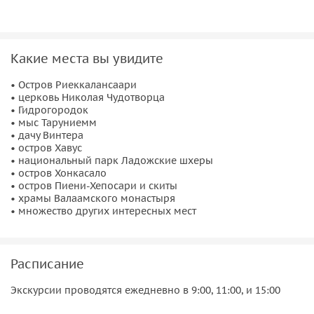
больше, советуем заранее заказать экскурсию, гида и
транспорт в Паломнической службе.
• На обратном пути мы обязательно полюбуемся с воды
Какие места вы увидите
на остров Всех Святых и его
храм Ксении Петербуржской
.
• Остров Риеккалансаари
Далее в заповедные и секретные уголки национального
• церковь Николая Чудотворца
парка Ладожские шхеры.
• Гидрогородок
• мыс Таруниемм
Во время прогулки мы можем останавливаться, подходить
• дачу Винтера
к интересным местам и выходить на острова по вашей
• остров Хавус
• национальный парк Ладожские шхеры
просьбе (если не на рейде и это не противоречит технике
• остров Хонкасало
безопасности), можно выйти на палубу поснимать фото и
• остров Пиени-Хепосари и скиты
видео.
• храмы Валаамского монастыря
• множество других интересных мест
Расписание
Экскурсии проводятся ежедневно в 9:00, 11:00, и 15:00