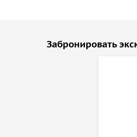
яхты.
Всё будет ровно так, как вы захотите! Просто ра
позаботимся обо всём остальном.
Забронировать экс