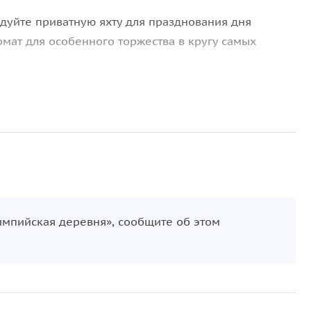
уйте приватную яхту для празднования дня
мат для особенного торжества в кругу самых
;
ьным штурманом и поможет сделать праздник
 украсить борт, включить свою музыку и устроить
удите с капитаном ваш сценарий праздника:
импийская деревня», сообщите об этом
е вершин Кавказских гор;
ткрытого моря;
х дельфинов, которые станут вашими главными
ивого в жизни заката с бокалом игристого на носу