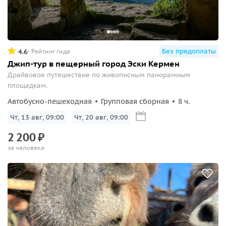
Без предоплаты
4.6
Рейтинг гида
Джип-тур в пещерный город Эски Кермен
Драйвовое путешествие по живописным панорамным
площадкам.
Автобусно-пешеходная
Групповая сборная
8 ч.
Чт, 13 авг, 09:00
Чт, 20 авг, 09:00
2
200
₽
за человека