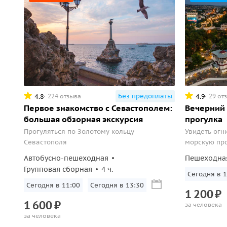
Без предоплаты
4.8
4.9
224 отзыва
29 от
Первое знакомство с Севастополем:
Вечерний 
большая обзорная экскурсия
прогулка
Прогуляться по Золотому кольцу
Увидеть огн
Севастополя
морскую про
Автобусно-пешеходная
Пешеходна
Групповая сборная
4 ч.
Завтра в 16
Завтра в 11:00
Завтра в 13:30
1
200
₽
1
600
₽
за человека
за человека