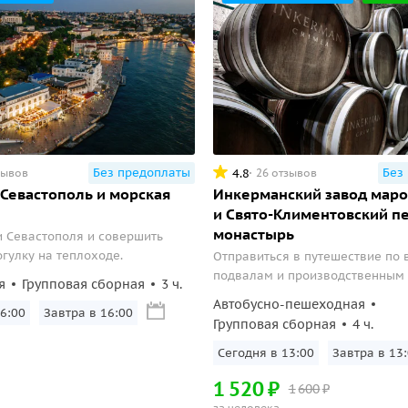
Без предоплаты
Без
4.8
зывов
26 отзывов
Севастополь и морская
Инкерманский завод маро
и Свято-Климентовский 
монастырь
и Севастополя и совершить
гулку на теплоходе.
Отправиться в путешествие по
подвалам и производственным
я
Групповая сборная
3 ч.
Инкерманского завода марочны
Автобусно-пешеходная
:00
Сб, 8 авг, 16:00
Групповая сборная
4 ч.
Завтра в 13:00
Сб, 8 авг, 13:
1
520
₽
1
600
₽
за человека