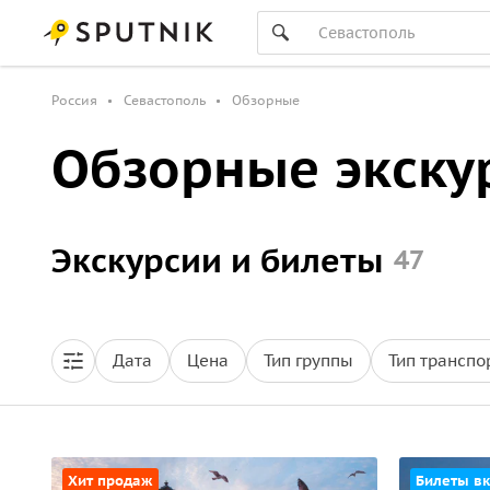
Россия
Севастополь
Обзорные
Обзорные экску
Экскурсии и билеты
47
Дата
Цена
Тип группы
Тип транспо
Хит продаж
Билеты в