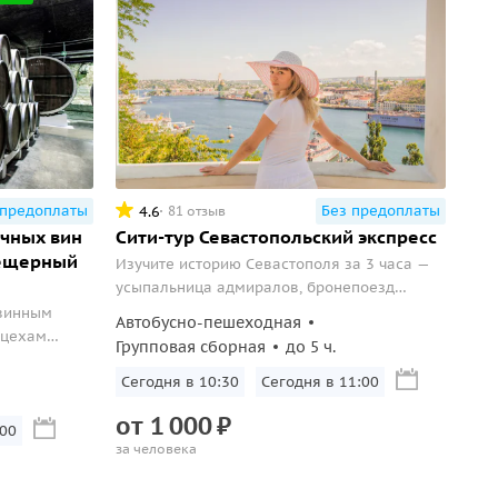
 предоплаты
Без предоплаты
4.6
81 отзыв
чных вин
Сити-тур Севастопольский экспресс
пещерный
Изучите историю Севастополя за 3 часа —
усыпальница адмиралов, бронепоезд
Железняков и Севастопольская бухта.
 винным
Автобусно-пешеходная
 цехам
Групповая сборная
до 5 ч.
х вин.
Завтра в 10:30
Завтра в 11:00
от
1
000
₽
00
за человека