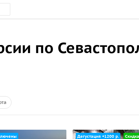
рсии по Севастоп
рта
ключены
Дегустация +1200 р.
Скидк