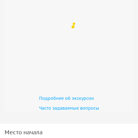
• Скидка для льготных категорий граждан действует на
входные билеты при предъявлении соответствующего
удостоверения.
• Для Вашего удобства рекомендуем бронировать эту
экскурсию минимум за 2 часа. При более позднем
бронировании и наличии свободных мест, возможно
приобретение экскурсионного билета в день проведения
экскурсии в месте сбора экскурсионной группы.
• Общее время экскурсии ориентировочно 5 часов, в
зависимости от дорожной обстановки, погодных условий,
количества туристов и темпа движения группы.
Подробнее об экскурсии
Часто задаваемые вопросы
Место начала