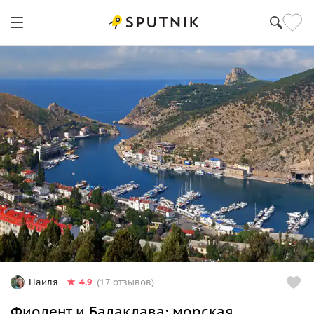
4.9
Наиля
(17 отзывов)
Фиолент и Балаклава: морская