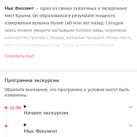
Мыс Фиолент
— одно из самых сказочных и загадочных
мест Крыма. Он образовался в результате мощного
извержения вулкана более 160 млн лет назад. Сегодня
здесь можно увидеть застывшие потоки лавы, огромное
количество гротов и пещер, которые придают этому месту
просто потрясающий вид. Здесь всегда чистейший
морской воздух, великолепные пейзажи, интереснейшие
Показать ещё
достопримечательности и кристально чистая вода на
знаменитом
Яшмовом пляже
, который мы увидим
обзорно.
Программа экскурсии
Одной из главных достопримечательностей Фиолента
Обратите внимание, что программа и условия могут быть
является древний
Георгиевский монастырь
. Его
изменены.
возникновение связывают с древними греками, которые в
11:30
891 году, после крушения корабля, оказались на этом
Начало экскурсии
берегу. Путь к монастырю проходит через
Георгиевский
сквер
, откуда открываются прекрасные виды на
безбрежное море, памятник Пушкину, скалы Святого
Мыс Фиолент