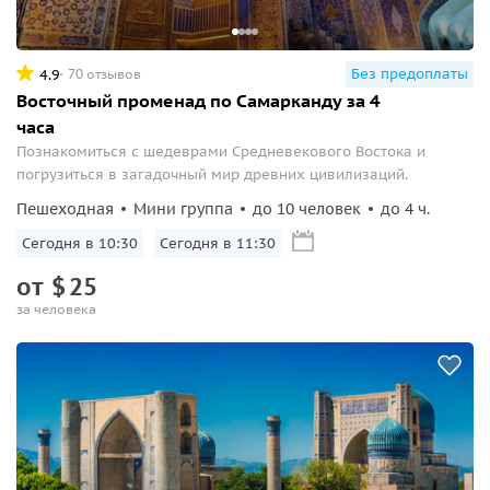
Без предоплаты
4.9
70 отзывов
Восточный променад по Самарканду за 4
часа
Познакомиться с шедеврами Средневекового Востока и
погрузиться в загадочный мир древних цивилизаций.
Пешеходная
Мини группа
до 10 человек
до 4 ч.
Сегодня в 10:30
Сегодня в 11:30
от
$
25
за человека