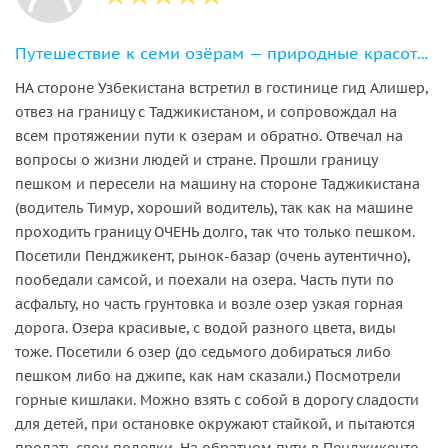
Путешествие к семи озёрам — природные красоты Таджикистана и знакомство с местной культурой
НА стороне Узбекистана встретил в гостинице гид Алишер,
отвез на границу с Таджикистаном, и сопровождал на
всем протяжении пути к озерам и обратно. Отвечал на
вопросы о жизни людей и стране. Прошли границу
пешком и пересели на машину на стороне Таджикистана
(водитель Тимур, хороший водитель), так как на машине
проходить границу ОЧЕНЬ долго, так что только пешком.
Посетили Пенджикент, рынок-базар (очень аутентично),
пообедали самсой, и поехали на озера. Часть пути по
асфальту, но часть грунтовка и возле озер узкая горная
дорога. Озера красивые, с водой разного цвета, виды
тоже. Посетили 6 озер (до седьмого добираться либо
пешком либо на джипе, как нам сказали.) Посмотрели
горные кишлаки. Можно взять с собой в дорогу сладости
для детей, при остановке окружают стайкой, и пытаются
продать свои поделки. На обратном пути в Пенджикенте