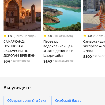
5.0
4.6
5.0
(Рейтинг гида)
(10 отзывов)
(17 отз
САМАРКАНД:
Перевал,
Самаркандс
ГРУППОВАЯ
водохранилище и
экспресс — г
ЭКСКУРСИЯ ПО
«Плато демонов и
3 часа
ДОРОГАМ ВРЕМЕНИ
Шахрисабз»
$100
за экс
$34
за человека
$140
за экскурсию
Вы увидите
Обсерватория Улугбека
Сиабский базар