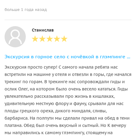
больше 1 года назад
Станислав
Экскурсия в горное село с ночёвкой в глэмпинге из Самарканда
Экскурсия просто супер! С самого начала ребята нас
встретили на машине у отеля и отвезли в горы, где начался
трекинг по горам. В трекинге нас сопровождали гиды и
ослик Олег, на котором было очень весело кататься. Гиды
увлекательно рассказывали про жизнь в кишлаках,
удивительную местную флору и фауну, срывали для нас
плоды грецкого ореха, дикого миндаля, сливы,
барбариса. На полпути мы сделали привал на обед в тени
платана. Обед был очень вкусный и сытный. Но К вечеру
мы направились к самому глэмпингу, стоящему на