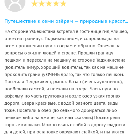
Путешествие к семи озёрам — природные красоты Таджикистана и знакомство с местной культурой
НА стороне Узбекистана встретил в гостинице гид Алишер,
отвез на границу с Таджикистаном, и сопровождал на
всем протяжении пути к озерам и обратно. Отвечал на
вопросы о жизни людей и стране. Прошли границу
пешком и пересели на машину на стороне Таджикистана
(водитель Тимур, хороший водитель), так как на машине
проходить границу ОЧЕНЬ долго, так что только пешком.
Посетили Пенджикент, рынок-базар (очень аутентично),
пообедали самсой, и поехали на озера. Часть пути по
асфальту, но часть грунтовка и возле озер узкая горная
дорога. Озера красивые, с водой разного цвета, виды
тоже. Посетили 6 озер (до седьмого добираться либо
пешком либо на джипе, как нам сказали.) Посмотрели
горные кишлаки. Можно взять с собой в дорогу сладости
для детей, при остановке окружают стайкой, и пытаются