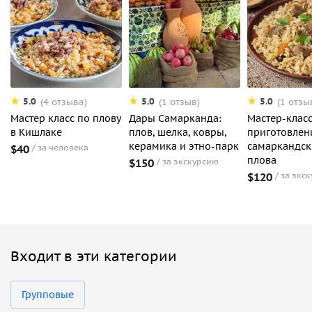
5.0
5.0
5.0
(4 отзыва)
(1 отзыв)
(1 отзы
Мастер класс по плову
Дары Самарканда:
Мастер-класс
в Кишлаке
плов, шелка, ковры,
приготовле
керамика и этно-парк
самаркандск
$40
за человека
плова
$150
за экскурсию
$120
за экс
Входит в эти категории
Групповые