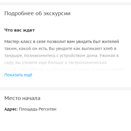
Подробнее об экскурсии
Что вас ждет
Мастер-класс в селе позволит вам увидеть быт жителей
таким, какой он есть. Вы увидите как выпекают хлеб в
тандыре, познакомитесь с устройством дома. Ужиная в
саду, вы узнаете еще больше о гастрономических
традициях узбеков, о чайной церемонии, о жизни одной
Показать ещё
большой гостеприимной семьи.
Место начала
Адрес:
Площадь Регситан