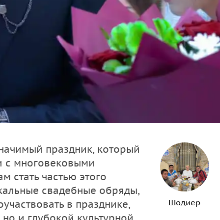
значимый праздник, который
ии с многовековыми
ам стать частью этого
икальные свадебные обряды,
Шодиер
участвовать в празднике,
 но и глубокой культурной