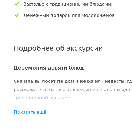
Застолье с традиционными блюдами;
Денежный подарок для молодоженов.
Подробнее об экскурсии
Церемония девяти блюд
Сначала вы посетите дом жениха или невесты, г
расскажут, что означают каждый из этапов свад
традиционной культуре.
Свадебная церемония
Показать ещё
После этого вы отправитесь на место проведения