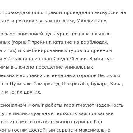
рти, закуски, фрукты и выпечка. Вы увидите, как
стоит и по каким правилам оно организовано.
сопровождающий с правом проведения экскурсий на
ком и русских языках по всему Узбекистану.
юсь организацией культурно-познавательных,
, поздравить молодоженов и стать частью этого
ных (горный трекинг, катание на верблюдах,
рный обмен, возможность по-настоящему
а и т.п.) и комбинированных туров по древним
 Узбекистана и стран Средней Азии. В мои тур-
ммы включено посещение уникальных
ческих мест, таких легендарных городов Великого
тие, а возможность увидеть и почувствовать
го Пути как: Самарканд, Шахрисабз, Бухара, Хива,
ов и стремление сохранить свою культуру.
и многих других.
 на свадьбу глазами местных и проникнитесь этой
сионализм и опыт работы гарантируют надежность
ажность семьи и культурных корней в жизни
луг, а индивидуальный подход к каждой заявке
ворит самого взыскательного туриста. Рад
жить гостям достойный сервис и максимально