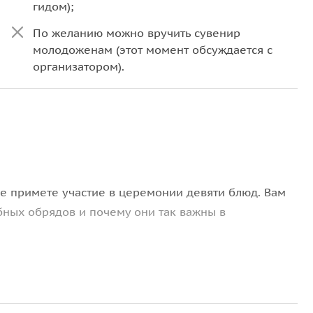
гидом);
По желанию можно вручить сувенир
молодоженам (этот момент обсуждается с
организатором).
де примете участие в церемонии девяти блюд. Вам
ебных обрядов и почему они так важны в
 главной части торжества. На столе будет