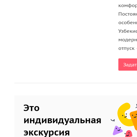
комфор
Постоя
особен
Узбекис
модерн
отпуск 
Задат
Это
индивидуальная
экскурсия