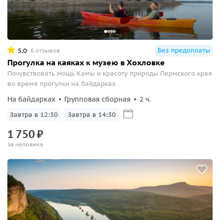
Без предоплаты
5.0
6 отзывов
Прогулка на каяках к музею в Хохловке
Почувствовать мощь Камы и красоту природы Пермского края
во время прогулки на байдарках
На байдарках
Групповая сборная
2 ч.
Завтра в 12:30
Завтра в 14:30
1
750
₽
за человека