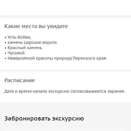
голову — бафф+шапка или непродуваемая балаклава.
С собой обязательно полный комплект сменной одежды и
обуви.
2.Небольшой рюкзак;
Какие места вы увидите
3. Фонарик;
4. Личную аптечку, подушку для сна в дороге;
• Усть-Койва;
5. Фото и видео аппаратуру, запасные аккумуляторы,
• камень Царские ворота
• Красный камень
карточки памяти, пауэр бэнки. Зарядите телефон.
• Чусовой
Желательно иметь водонепроницаемый пакет или сумку
• Невероятной красоты природу Пермского края
под технику.
6.Банные принадлежности
7.Любимые вкусности, например, сухофрукты, орешки.
Расписание
Дата и время начала экскурсии согласовываются заранее.
Забронировать экскурсию