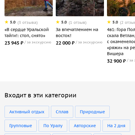
5.0
5.0
5.0
(3 отзыва)
(1 отзыв)
(2 отзы
«В сердце Уральской
За впечатлением на
4в1: Гора По
тайги!: стоп, снято»
восток!
скала Ветлан
с окаменело
23 945 ₽
за экскурсию
22 000 ₽
за экскурсию
«ряжи» на р
Вишера
32 900 ₽
за
Входит в эти категории
Активный отдых
Сплав
Природные
Групповые
По Уралу
Авторские
На 2 дня