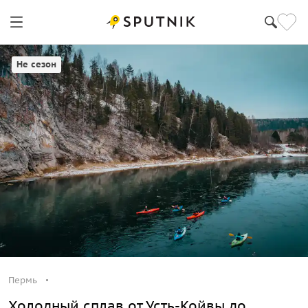
Не сезон
Пермь
Холодный сплав от Усть-Койвы до