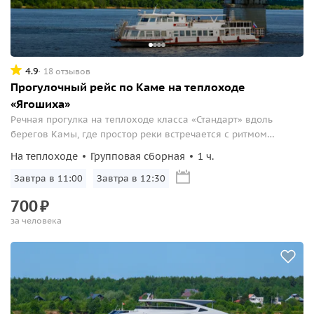
4.9
18 отзывов
Прогулочный рейс по Каме на теплоходе
«Ягошиха»
Речная прогулка на теплоходе класса «Стандарт» вдоль
берегов Камы, где простор реки встречается с ритмом
города.
На теплоходе
Групповая сборная
1 ч.
Завтра в 11:00
Завтра в 12:30
700
₽
за человека