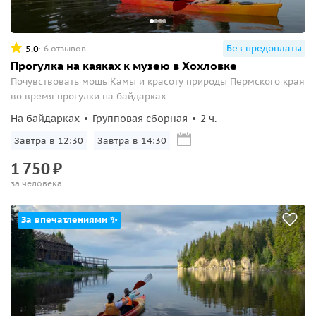
Без предоплаты
5.0
6 отзывов
Прогулка на каяках к музею в Хохловке
Почувствовать мощь Камы и красоту природы Пермского края
во время прогулки на байдарках
На байдарках
Групповая сборная
2 ч.
Завтра в 12:30
Завтра в 14:30
1
750
₽
за человека
За впечатлениями ✨