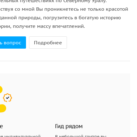
тельных путешествиях по Северному Уралу.
ствуя со мной Вы проникнетесь не только красотой
данной природы, погрузитесь в богатую историю
рии, получите массу впечатлений.
ь вопрос
Подробнее
е
Гид рядом
е индивидуальной,
В небольшой группе вы