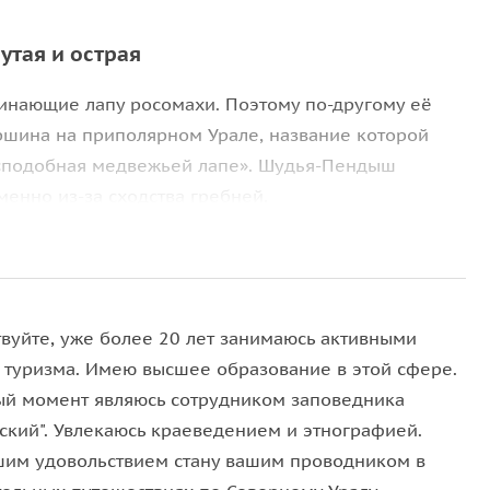
утая и острая
инающие лапу росомахи. Поэтому по-другому её
ршина на приполярном Урале, название которой
 «подобная медвежьей лапе». Шудья-Пендыш
енно из-за сходства гребней.
ем моря. Крутые склоны покрывает пихтово-
й, дорога подходит почти к самому подъёму, а
ется подъём, с горы открываются прекрасные виды
твуйте, уже более 20 лет занимаюсь активными
 туризма. Имею высшее образование в этой сфере.
ый момент являюсь сотрудником заповедника
ский". Увлекаюсь краеведением и этнографией.
 погоде и удобную обувь.
шим удовольствием стану вашим проводником в