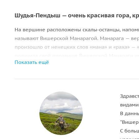
Шудья-Пендыш — очень красивая гора, кр
На вершине расположены скалы-останцы, напом
называют Вишерской Манарагой. Манарага — ве
произошло от ненецких слов «мана» и «раха» —
получила своё прозвище Вишерской Манараги им
Показать ещё
Высота Шудьи-Пендыш — 1050 метров над уровн
еловый и кедровый лес. Поход на гору не сложны
далее по хорошо натоптанной тропе осуществля
на окрестности.
Здравс
видами
Важная информация:
В данн
"Вишер
• Пожалуйста, надевайте комфортную одежду по
С боль