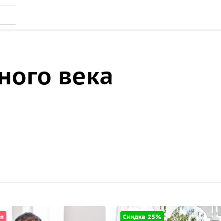
ного века
я
Скидка 25%