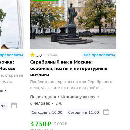
 предоплаты
Без предоплаты
5.0
1 отзыв
ночке:
Серебряный век в Москве:
 Москве
особняки, поэты и литературные
интриги
е, открывая
 поэта.
Пройдите по адресам поэтов Серебряного
века, услышите их стихи и откройте
ая
литературную Москву с её интригами,
Пешеходная
Индивидуальная
особняками и легендарными встречами.
6 человек
2 ч.
1:00
Сегодня в 10:00
Сегодня в 11:00
3
750
₽
5
000
₽
за экскурсию