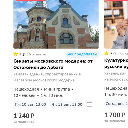
5.0
136 о
Без предоплаты
4.8
16 отзывов
Культурно
Секреты московского модерна: от
русских ру
Остоженки до Арбата
Узнаем, как
Увидеть здания, спроектированные
на московск
мастером московского модерна.
Пешеходна
Пешеходная
Мини группа
1 ч. 30 мин.
10 человек
1 ч. 30 мин.
Сегодня в 1
Пн, 10 авг, 13:00
Чт, 13 авг, 13:00
1
700
₽
1
240
₽
за человека
за человека