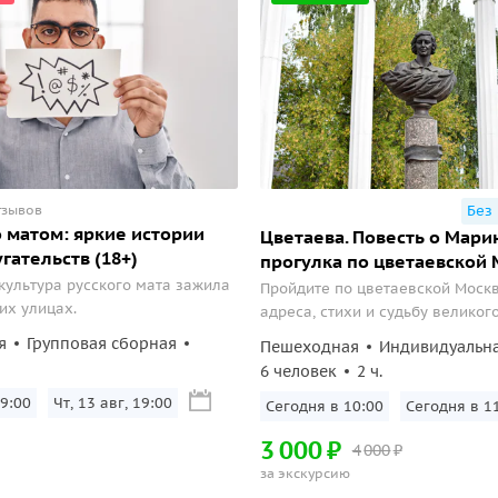
тзывов
Без
 матом: яркие истории
Цветаева. Повесть о Мари
гательств (18+)
прогулка по цветаевской
 культура русского мата зажила
Пройдите по цветаевской Москв
их улицах.
адреса, стихи и судьбу великого
я
Групповая сборная
Пешеходная
Индивидуальн
6 человек
2 ч.
9:00
Чт, 13 авг, 19:00
Сегодня в 10:00
Сегодня в 1
3
000
₽
4
000
₽
за экскурсию