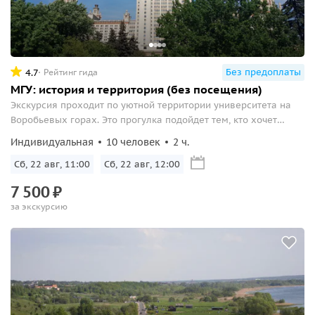
Без предоплаты
4.7
Рейтинг гида
МГУ: история и территория (без посещения)
Экскурсия проходит по уютной территории университета на
Воробьевых горах. Это прогулка подойдет тем, кто хочет
погулять в тишине без толп туристов и узнать побольше о
Индивидуальная
10 человек
2 ч.
главном ВУЗе России...
Сб, 22 авг, 11:00
Сб, 22 авг, 12:00
7
500
₽
за экскурсию