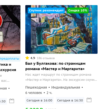
Спутник рекомендует
Скидка 10%
4.9
186 отзывов
 предоплаты
Бал у Булгакова: по страницам
тика и
романа «Мастер и Маргарита»
кскурсия
Нас ждет маршрут по страницам романа
ие
«Мастер и Маргарита». На экскурсии скучно
 вас
не будет никому!
Пешеходная
Индивидуальная
рная
6 человек
2 ч.
Сегодня в 16:00
Сегодня в 16:30
5:30