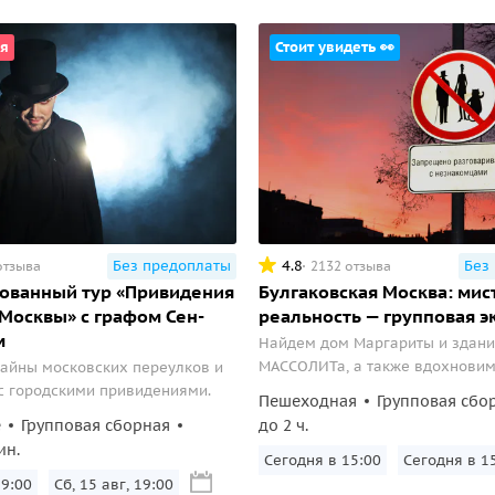
я
Стоит увидеть 👀
Без предоплаты
4.8
Без
отзыва
2132 отзыва
ованный тур «Привидения
Булгаковская Москва: мис
Москвы» с графом Сен-
реальность — групповая э
м
Найдем дом Маргариты и здан
МАССОЛИТа, а также вдохновим
айны московских переулков и
завести себе черного кота.
с городскими привидениями.
Пешеходная
Групповая сбо
е
Групповая сборная
до 2 ч.
ин.
Сегодня в 15:00
Сегодня в 1
19:00
Сб, 15 авг, 19:00