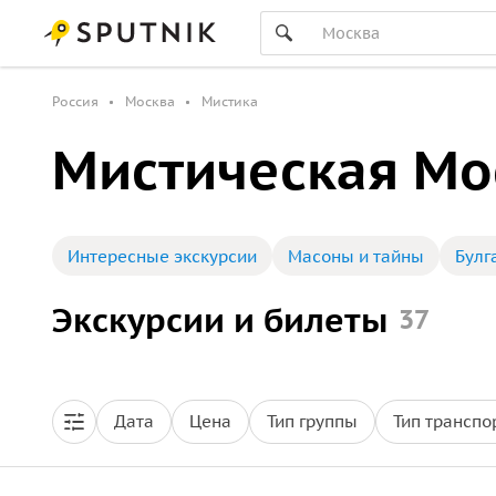
Россия
Москва
Мистика
Мистическая Мос
Интересные экскурсии
Масоны и тайны
Булг
Экскурсии и билеты
37
Дата
Цена
Тип группы
Тип транспо