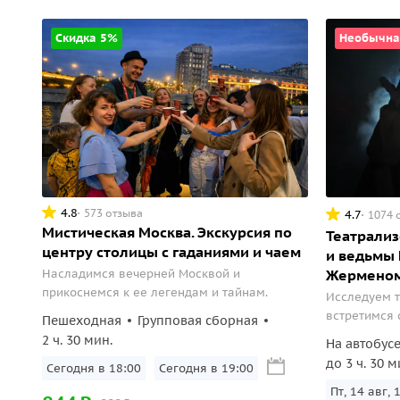
Скидка 5%
Необычна
4.8
573 отзыва
4.7
1074 
Мистическая Москва. Экскурсия по
Театрализ
центру столицы с гаданиями и чаем
и ведьмы 
Насладимся вечерней Москвой и
Жермено
прикоснемся к ее легендам и тайнам.
Исследуем т
встретимся 
Пешеходная
Групповая сборная
2 ч. 30 мин.
На автобус
до 3 ч. 30 м
Сегодня в 18:00
Сегодня в 19:00
Пт, 14 авг, 