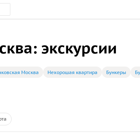
ква: экскурсии
аковская Москва
Нехорошая квартира
Бункеры
Б
рта