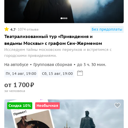
Без предоплаты
4.7
1074 отзыва
Театрализованный тур «Привидения и
ведьмы Москвы» с графом Сен-Жерменом
Исследуем тайны московских переулков и встретимся с
городскими привидениями.
На автобусе
Групповая сборная
до 3 ч. 30 мин.
Пт, 14 авг, 19:00
Сб, 15 авг, 19:00
от
1
700
₽
за человека
Скидка 10%
Необычная