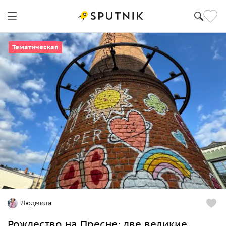
Тематическая
Людмила
Рождество на Пресне: две великие