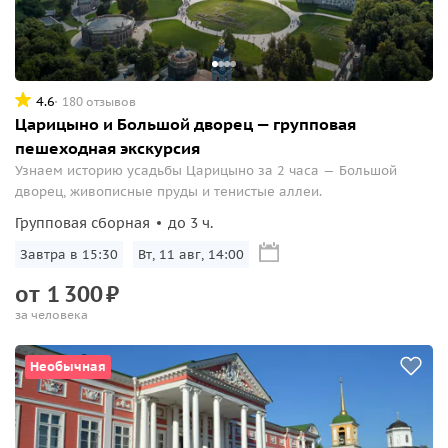
4.6
180 отзывов
Царицыно и Большой дворец — групповая
пешеходная экскурсия
Узнаем историю усадьбы Царицыно за 2 часа — Большой
дворец, живописные пруды и тенистые аллеи.
Групповая сборная
до 3 ч.
Завтра в 15:30
Вт, 11 авг, 14:00
от
1
300
₽
за человека
Необычная