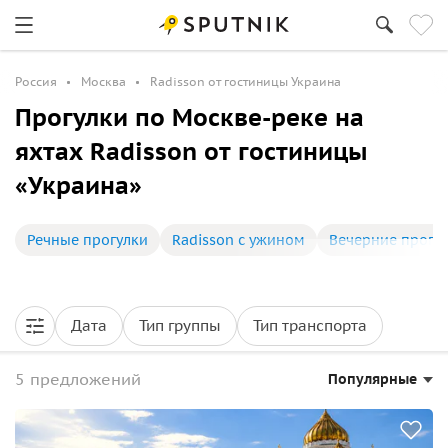
Россия
Москва
Radisson от гостиницы Украина
Прогулки по Москве-реке на
яхтах Radisson от гостиницы
«Украина»
Речные прогулки
Radisson с ужином
Вечерние прогу
Дата
Тип группы
Тип транспорта
5 предложений
Популярные