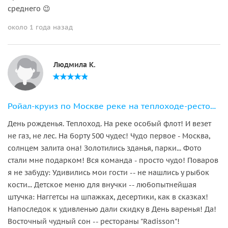
среднего 😉
около 1 года назад
Людмила К.
Ройал-круиз по Москве реке на теплоходе-ресторане
День рожденья. Теплоход. На реке особый флот! И везет
не газ, не лес. На борту 500 чудес! Чудо первое - Москва,
солнцем залита она! Золотились зданья, парки... Фото
стали мне подарком! Вся команда - просто чудо! Поваров
я не забуду: Удивились мои гости -- не нашлись у рыбок
кости... Детское меню для внучки -- любопытнейшая
штучка: Наггетсы на шпажках, десертики, как в сказках!
Напоследок к удивленью дали скидку в День варенья! Да!
Восточный чудный сон -- рестораны "Radisson"!