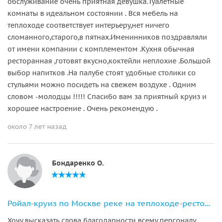
обслуживание очень приятная девушка.Туалетные
комнаты в идеальном состоянии . Вся мебель на
теплоходе соответствует интерьеру,нет ничего
сломанного,старого,в пятнах.Именинников поздравляли
от имени компании с комплементом .Кухня обычная
ресторанная ,готовят вкусно,коктейли неплохие .Большой
выбор напитков .На палубе стоят удобные столики со
стульями можно посидеть на свежем воздухе . Одним
словом -молодцы !!!!! Спасибо вам за приятный круиз и
хорошее настроение . Очень рекомендую .
около 7 лет назад
Бондаренко О.
Ройал-круиз по Москве реке на теплоходе-ресторане
Хочу высказать слова благодарности всему персоналу