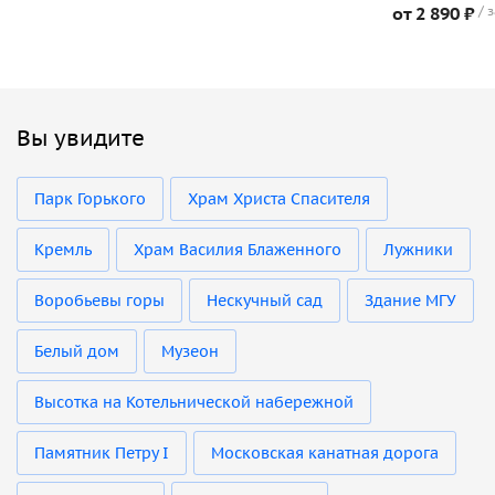
от 2 890 ₽
з
Вы увидите
Парк Горького
Храм Христа Спасителя
Кремль
Храм Василия Блаженного
Лужники
Воробьевы горы
Нескучный сад
Здание МГУ
Белый дом
Музеон
Высотка на Котельнической набережной
Памятник Петру I
Московская канатная дорога