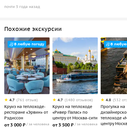
почти 3 года назад
Похожие экскурсии
В любую погоду
В любую
4.7
4.7
4.8
(761 отзыв)
(1480 отзывов)
(532 от
Круиз на теплоходе-
Круиз на теплоходе
Прогулка на
ресторане «Эрвин» от
«Ривер Палас» по
дизайнерск
Рэдиссон
центру от Москва-сити
теплоходе «
центру Моск
от 3 000 ₽
за человека
от 3 500 ₽
за человека