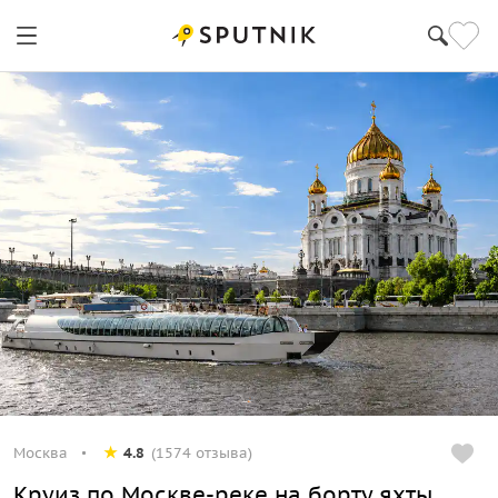
Москва
4.8
(1574 отзыва)
Круиз по Москве-реке на борту яхты