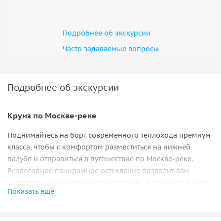
Подробнее об экскурсии
Часто задаваемые вопросы
Подробнее об экскурсии
Круиз по Москве-реке
Поднимайтесь на борт современного теплохода премиум-
класса, чтобы с комфортом разместиться на нижней
палубе и отправиться в путешествие по Москве-реке.
Всепогодное панорамное остекление позволит вам
насладиться лучшими видами столицы, а большой выбор
Показать ещё
блюд и напитков сделает прогулку не только
запоминающейся, но и очень вкусной.