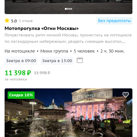
Без предоплаты
5.0
1 отзыв
Мотопрогулка «Огни Москвы»
Почувствовать ритм ночной Москвы, пронестись на мотоцикле
по легендарным набережным, увидеть сияющие высотки,
посетить лучшие смотровые.
На мотоцикле
Мини группа
5 человек
2 ч. 30 мин.
Завтра в 09:00
Завтра в 13:00
11
398
₽
11
998
₽
за человека
Скидка 10%