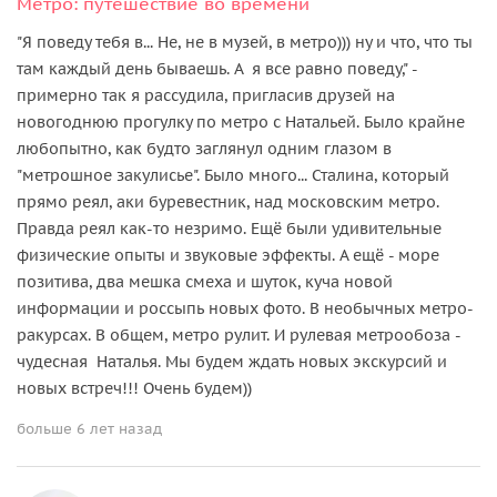
Метро: путешествие во времени
"Я поведу тебя в... Не, не в музей, в метро))) ну и что, что ты
там каждый день бываешь. А я все равно поведу," -
примерно так я рассудила, пригласив друзей на
новогоднюю прогулку по метро с Натальей. Было крайне
любопытно, как будто заглянул одним глазом в
"метрошное закулисье". Было много... Сталина, который
прямо реял, аки буревестник, над московским метро.
Правда реял как-то незримо. Ещё были удивительные
физические опыты и звуковые эффекты. А ещё - море
позитива, два мешка смеха и шуток, куча новой
информации и россыпь новых фото. В необычных метро-
ракурсах. В общем, метро рулит. И рулевая метрообоза -
чудесная Наталья. Мы будем ждать новых экскурсий и
новых встреч!!! Очень будем))
больше 6 лет назад