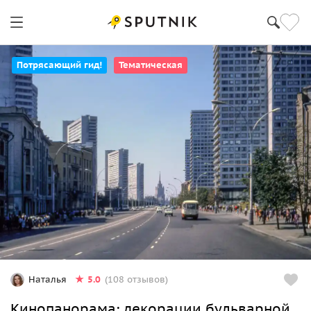
Потрясающий гид!
Тематическая
5.0
Наталья
(108 отзывов)
Кинопанорама: декорации бульварной