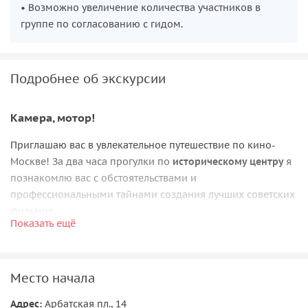
• Возможно увеличение количества участников в
группе по согласованию с гидом.
Подробнее об экскурсии
Камера, мотор!
Приглашаю вас в увлекательное путешествие по кино-
Москве! За два часа прогулки по
историческому центру
я
познакомлю вас с обстоятельствами и
профессиональными тайнами создания лучших советских
фильмов.
Показать ещё
Среди
панорам домов и улиц
мы найдем те самые
декорации к любимым кинокартинам: «Служебный
роман», «Место встречи изменить нельзя», «Подкидыш»,
Место начала
«Мимино» и другие.
Адрес:
Арбатская пл., 14