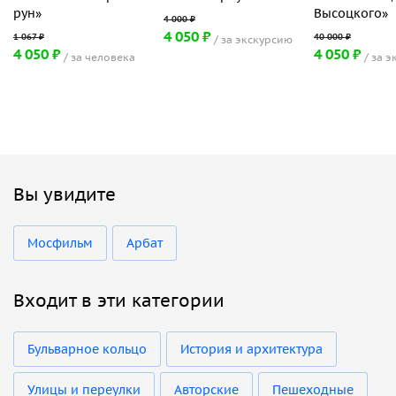
рун»
Высоцкого»
4 050 ₽
за экскурсию
4 050 ₽
4 050 ₽
за человека
за э
Вы увидите
Мосфильм
Арбат
Входит в эти категории
Бульварное кольцо
История и архитектура
Улицы и переулки
Авторские
Пешеходные