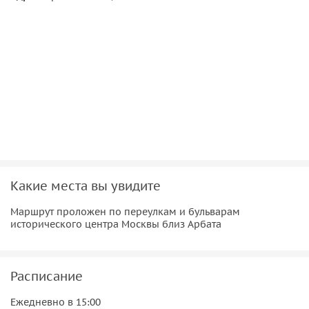
Со мной вы узнаете, «почему у львов нет зубов» и «где
находится нофелет». Мы увидим, где бывали «гостья из
будущего» Алиса Селезнёва и режиссёр Якин вместе со
своей «кикиморой». А еще я расскажу, что связывает
мафиози Розарио Агро из «Приключений итальянцев в
России» и следователя Максима Подберёзовикова из
«Берегись автомобиля».
Какие места вы увидите
Маршрут проложен по переулкам и бульварам
исторического центра Москвы близ Арбата
Расписание
Ежедневно в 15:00