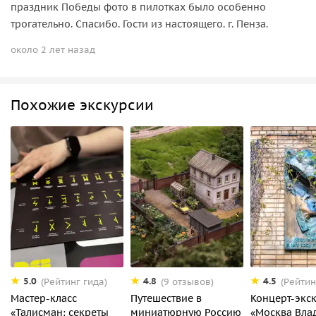
праздник Победы фото в пилотках было особенно
трогательно. Спасибо. Гости из настоящего. г. Пенза.
около 2 лет назад
Похожие экскурсии
5.0
4.8
4.5
(Рейтинг гида)
(9 отзывов)
(Рейтин
Мастер-класс
Путешествие в
Концерт-экс
«Талисман: секреты
миниатюрную Россию
«Москва Вла