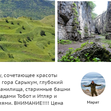
у, сочетающее красоты
я гора Сарыкум, глубокий
ранилища, старинные башни
падами Тобот и Итляр и
Марат
ями. ВНИМАНИЕ!!!! Цена