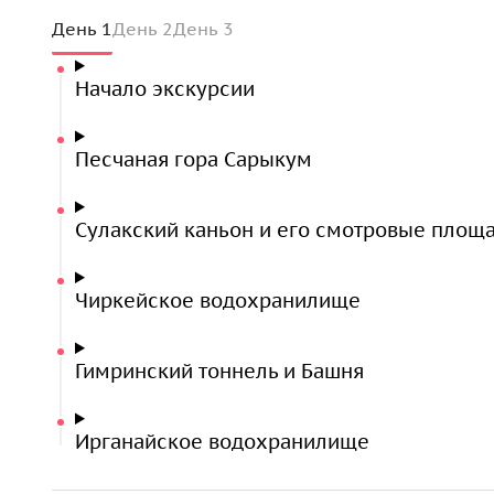
средневекового христианства в горном Кавказе.
День 1
День 2
День 3
Третий день — вершины, водопады и кам
Начало экскурсии
Завершаем путешествие по
Хунзахскому плато
,
Тобот
. Исследуем
Цолотлинский каньон
, наслаж
Песчаная гора Сарыкум
водопадами, включая
Матласскую Каменную Ча
скальными образованиями.
Сулакский каньон и его смотровые площ
Чиркейское водохранилище
Гимринский тоннель и Башня
Ирганайское водохранилище