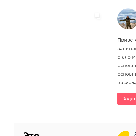
Приветс
занимаю
стало м
основн
основн
восхож
Задат
Это