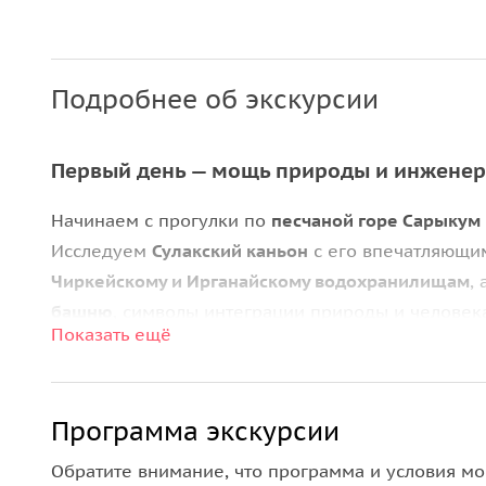
Подробнее об экскурсии
Первый день — мощь природы и инжене
Начинаем с прогулки по
песчаной горе Сарыкум
Исследуем
Сулакский каньон
с его впечатляющи
Чиркейскому и Ирганайскому водохранилищам
,
башню
, символы интеграции природы и человек
Показать ещё
Второй день — легенды и загадки Кавказа
Погружаемся в атмосферу древности и силы пр
Программа экскурсии
пройдем по узкой
Карадахской теснине
, увиди
Обратите внимание, что программа и условия мо
грандиозную скалу
Язык тролля
. Особое место 