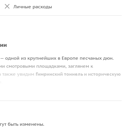
Личные расходы
рии
— одной из крупнейших в Европе песчаных дюн.
ми смотровыми площадками, заглянем к
 а также увидим
Гимринский тоннель и историческую
а.
ироды: посетим
Гоцатлинское водохранилище
,
м знаменитую
Башню села Гоор
и осмотрим
гут быть изменены.
занимает
Датунский храм
— памятник