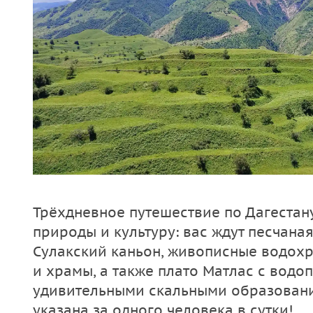
Трёхдневное путешествие по Дагестан
природы и культуру: вас ждут песчана
Сулакский каньон, живописные водох
и храмы, а также плато Матлас с водо
удивительными скальными образовани
указана за одного человека в сутки!