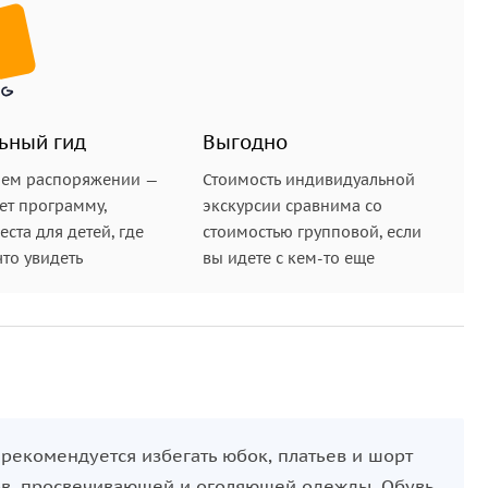
ьный гид
Выгодно
шем распоряжении —
Стоимость индивидуальной
ет программу,
экскурсии сравнима со
ста для детей, где
стоимостью групповой, если
что увидеть
вы идете с кем-то еще
рекомендуется избегать юбок, платьев и шорт
ов, просвечивающей и оголяющей одежды. Обувь