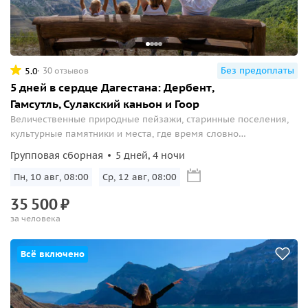
Без предоплаты
5.0
30 отзывов
5 дней в сердце Дагестана: Дербент,
Гамсутль, Сулакский каньон и Гоор
Величественные природные пейзажи, старинные поселения,
культурные памятники и места, где время словно
остановилось.
Групповая сборная
5 дней, 4 ночи
Пн, 10 авг, 08:00
Ср, 12 авг, 08:00
35
500
₽
за человека
Всё включено