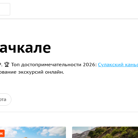
хачкале
₽. 🏆 Топ достопримечательности 2026:
Сулакский кань
рование экскурсий онлайн.
рта
аж