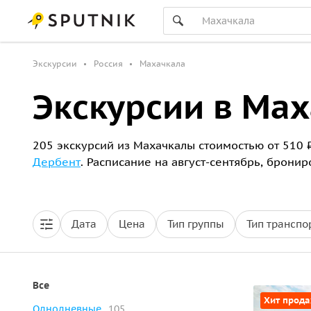
Экскурсии
Россия
Махачкала
Экскурсии в Ма
205 экскурсий из Махачкалы стоимостью от 510 
Дербент
. Расписание на август-сентябрь, брони
Дата
Цена
Тип группы
Тип транспо
Все
Хит прод
Однодневные
105