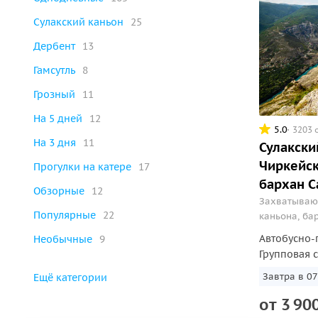
Сулакский каньон
25
Дербент
13
Гамсутль
8
Грозный
11
На 5 дней
12
5.0
3203 
На 3 дня
11
Сулакски
Чиркейс
Прогулки на катере
17
бархан 
Обзорные
12
Захватываю
Популярные
22
каньона, ба
катере по ж
Автобусно-
Необычные
9
водохранил
Групповая 
Завтра в 07
Ещё категории
от
3
90