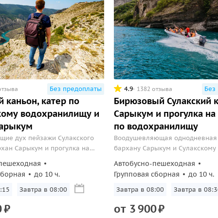
Без предоплаты
4.9
Без
отзыва
1382 отзыва
й каньон, катер по
Бирюзовый Сулакский к
кому водохранилищу и
Сарыкум и прогулка на
Сарыкум
по водохранилищу
щие дух пейзажи Сулакского
Воодушевляющая однодневная 
рхан Сарыкум и прогулка на
бархану Сарыкум и Сулакскому 
ивописному Чиркейскому
катанием на катере и посещен
пешеходная
Автобусно-пешеходная
ищу.
форелевого хозяйства.
сборная
до 10 ч.
Групповая сборная
до 10 ч.
:15
Завтра в 08:00
Завтра в 08:00
Завтра в 08:3
0
₽
от
3
900
₽