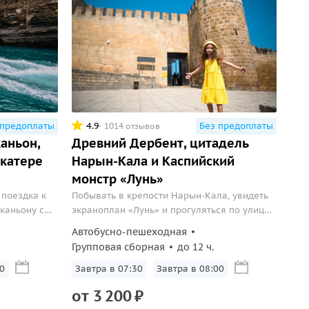
 предоплаты
4.9
Без предоплаты
1014 отзывов
аньон,
Древний Дербент, цитадель
 катере
Нарын-Кала и Каспийский
монстр «Лунь»
поездка к
Побывать в крепости Нарын-Кала, увидеть
каньону с
экраноплан «Лунь» и прогуляться по улице
ием
Счастливых людей.
Автобусно-пешеходная
Групповая сборная
до 12 ч.
0
Завтра в 07:30
Завтра в 08:00
от
3
200
₽