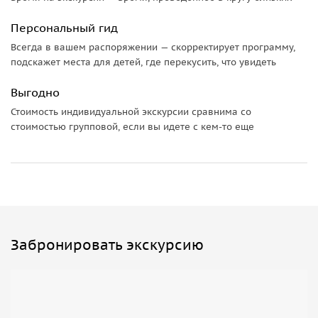
•
«Дом с Атлантами»
. Национальны музей РД им. А. Тахо-
Годи — визитная карточка города, здесь располагается
Персональный гид
старейший музей республики. Музей — это посредник
Всегда в вашем распоряжении — скорректирует программу,
между человеком и искусством, мостик от прошлого к
подскажет места для детей, где перекусить, что увидеть
настоящему, от настоящего к будущему.
•
Кумыкский музыкально-драматический театр им. А.П.
Выгодно
Салаватова
, основоположника дагестанской драматургии.
Стоимость индивидуальной экскурсии сравнима со
В репертуаре театра традиционно преобладают пьесы
стоимостью групповой, если вы идете с кем-то еще
дагестанских авторов.
• Памятник первой профессиональной актрисе Дагестана
— Барият Мурадовой.
Забронировать экскурсию