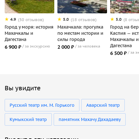
4.9
5.0
5.0
(30 отзывов)
(18 отзывов)
(8 отзы
Город у моря: история
Махачкала: прогулка
Город на бер
Махачкалы и
по местам истории и
Каспия — ис
Дагестана
силы города
Махачкалы и
Дагестана
6 900 ₽
за экскурсию
2 000 ₽
за человека
6 500 ₽
за э
Вы увидите
Русский театр им. М. Горького
Аварский театр
Кумыкский театр
памятник Махачу Дахадаеву