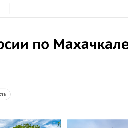
рсии по Махачкал
рта