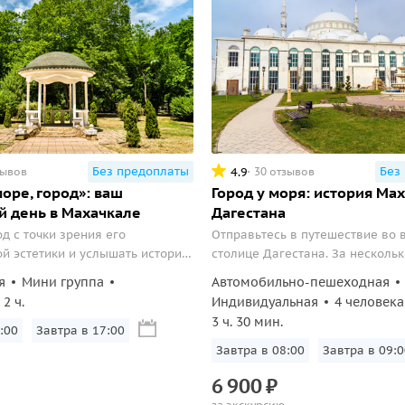
Без предоплаты
Без
4.9
зывов
30 отзывов
море, город»: ваш
Город у моря: история Ма
 день в Махачкале
Дагестана
д с точки зрения его
Отправьтесь в путешествие во 
й эстетики и услышать истории,
столице Дагестана. За нескольк
найти в путеводителях.
пройдете от современной площ
я
Мини группа
Автомобильно-пешеходная
к месту, где Петр I основал креп
2 ч.
Индивидуальная
4 человека
Увидите старинные купеческие 
3 ч. 30 мин.
тихих улочках, уникальный «до
:00
Завтра в 17:00
величественную мечеть...
Завтра в 08:00
Завтра в 09:0
6
900
₽
за экскурсию