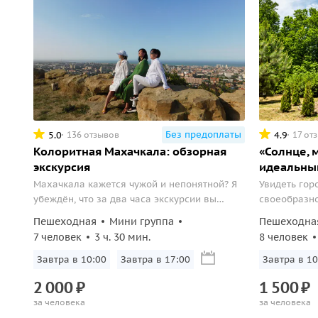
Без предоплаты
5.0
4.9
136 отзывов
17 от
Колоритная Махачкала: обзорная
«Солнце, 
экскурсия
идеальный
Махачкала кажется чужой и непонятной? Я
Увидеть горо
убеждён, что за два часа экскурсии вы
своеобразно
увидите город по-новому. А я вам в этом
которые не 
Пешеходная
Мини группа
Пешеходна
помогу.
7 человек
3 ч. 30 мин.
8 человек
Завтра в 10:00
Завтра в 17:00
Завтра в 10
2
000
₽
1
500
₽
за человека
за человека