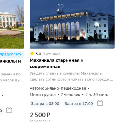
5.0
5 отзывов
 предоплаты
Махачкала старинная и
хачкалы и
современная
Увидеть главные символы Махачкалы,
времени по
сделать сотни фото и узнать все о городе —
о часов вы
от стародавних времен до настоящего.
ади Ленина
Автомобильно-пешеходная
ость.
Мини группа
7 человек
2 ч. 30 мин.
дома на
Завтра в 08:00
Завтра в 17:00
м-корабль» и
0
2
500
₽
за человека