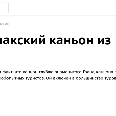
каньон
лакский каньон из
т факт, что каньон глубже знаменитого Гранд-каньона 
любопытных туристов. Он включен в большинство туров