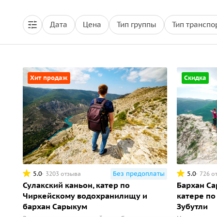
Дата
Цена
Тип группы
Тип транспо
Хит продаж
Скидка
5.0
Без предоплаты
5.0
3203 отзыва
726 о
Сулакский каньон, катер по
Бархан Са
Чиркейскому водохранилищу и
катере по
бархан Сарыкум
Зубутли