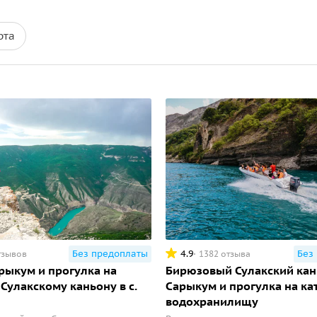
рта
Без предоплаты
4.9
Без
тзывов
1382 отзыва
рыкум и прогулка на
Бирюзовый Сулакский кан
 Сулакскому каньону в с.
Сарыкум и прогулка на ка
водохранилищу