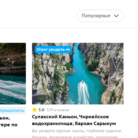
Популярные
Стоит увидеть 👀
5.0
329 отзывов
 предоплаты
Сулакский Каньон, Чиркейское
ьон,
водохранилище, бархан Сарыкум
тере по
Вы увидите крутые скалы, глубокие ущелья,
бархан, форелевое хозяйство, причудливые