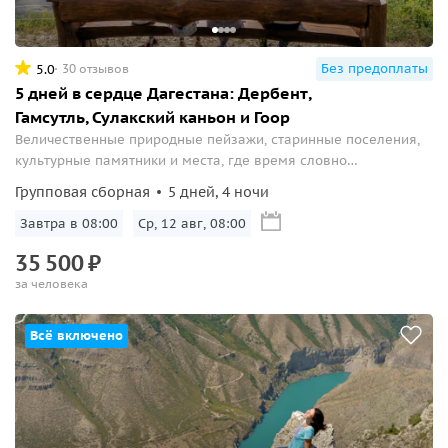
Без предоплаты
5.0
30 отзывов
5 дней в сердце Дагестана: Дербент,
Гамсутль, Сулакский каньон и Гоор
Величественные природные пейзажи, старинные поселения,
культурные памятники и места, где время словно
остановилось.
Групповая сборная
5 дней, 4 ночи
Завтра в 08:00
Ср, 12 авг, 08:00
35
500
₽
за человека
Всё включено