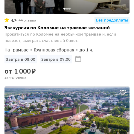
Без предоплаты
4.7
44 отзыва
Экскурсия по Коломне на трамвае желаний
Прокатиться по Коломне на необычном трамвае и, если
повезет, выиграть счастливый билет.
На трамвае
Групповая сборная
до 1 ч.
Завтра в 08:00
Завтра в 09:00
от
1
000
₽
за человека