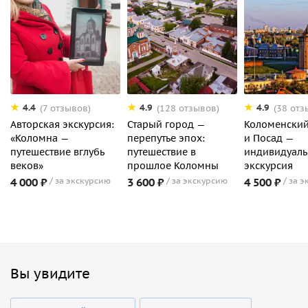
4.4
4.9
4.9
(7 отзывов)
(128 отзывов)
(38 отз
Авторская экскурсия:
Старый город —
Коломенский
«Коломна —
перепутье эпох:
и Посад —
путешествие вглубь
путешествие в
индивидуаль
веков»
прошлое Коломны
экскурсия
4 000 ₽
за экскурсию
3 600 ₽
за экскурсию
4 500 ₽
за э
Вы увидите