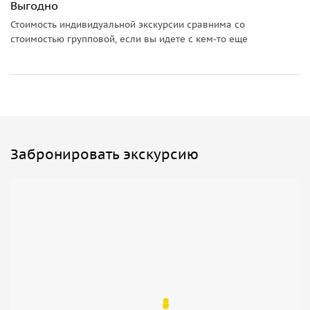
Выгодно
Стоимость индивидуальной экскурсии сравнима со
• Экскурсия осуществляется на транспорте заказчика, либо
стоимостью групповой, если вы идете с кем-то еще
арендованном транспорте (стоимость зависит от
количества участников);
• Не забудьте предусмотреть в транспорте одно
свободное место для гида.
Забронировать экскурсию