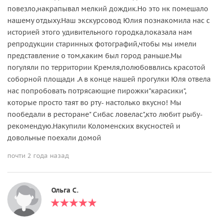
повезло,накрапывал мелкий дождик.Но это нк помешало
нашему отдыху.Наш экскурсовод Юлия познакомила нас с
историей этого удивительного городка,показала нам
репродукции старинных фотографий,чтобы мы имели
представление о том,каким был город раньше.Мы
погуляли по территории Кремля,полюбоввлись красотой
соборной площади .А в конце нашей прогулки Юля отвела
нас попробовать потрясающие пирожки"карасики",
которые просто таят во рту- настолько вкусно! Мы
пообедали в ресторане" Сибас ловелас",кто любит рыбу-
рекомендую.Накупили Коломенских вкусностей и
довольные поехали домой
почти 2 года назад
Ольга С.