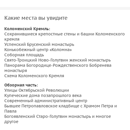
интересными рассказами профессионального гида о
каждом объекте, факты, предания, легенды.
Какие места вы увидите
Основные объекты Кремля:
Коломенский Кремль:
• Сохранившиеся крепостные стены и башни
Сохранившиеся крепостные стены и башни Коломенского
кремля
Коломенского кремля, в том числе легендарная
Успенский Брусенский монастырь
Маринкина башня и Пятницкие ворота;
Конькобежный центр «Коломна»
• Успенский Брусенский монастырь, основанный в честь
Соборная площадь
Свято-Троицкий Ново-Голутвин женский монастырь
взятия Казани;
Панорама Богородице-Рождественского Бобренева
• Конькобежный центр «Коломна», который проводит в
монастыря
своих стенах соревнования как всероссийского, так и
Схема Коломенского Кремля
международного уровня;
Обзорная часть:
• Соборная площадь: Успенский кафедральный собор,
Улицы Октябрьской Революции
Храм на месте церкви, где венчался Дмитрий Донской и
Купеческие дома позапрошлого века
Современный административный центр
Храм Николы Гостинного;
Бывшее Петропавловское кладбище с Храмом Петра и
• Свято-Троицкий Ново-Голутвин женский монастырь;
Павла
• Панорама Богородице-Рождественского Бобренева
Богоявленский Старо-Голутвин монастырь и многое
другое
монастыря;