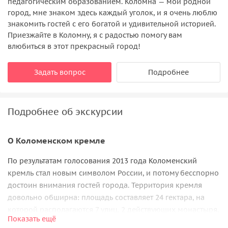
педагогическим образованием. Коломна — мой родной
город, мне знаком здесь каждый уголок, и я очень люблю
знакомить гостей с его богатой и удивительной историей.
Приезжайте в Коломну, я с радостью помогу вам
влюбиться в этот прекрасный город!
Задать вопрос
Подробнее
Подробнее об экскурсии
О Коломенском кремле
По результатам голосования 2013 года Коломенский
кремль стал новым символом России, и потому бесспорно
достоин внимания гостей города. Территория кремля
довольно обширна: площадь составляет 24 гектара, на
которой располагаются 7 улиц, 2 действующих монастыря,
Показать ещё
7 сохранившихся башен. Экскурсия сопровождается