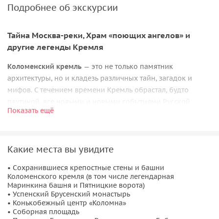
Подробнее об экскурсии
Тайна Москва-реки, Храм «поющих ангелов» и
другие легенды Кремля
Коломенский кремль
— это не только памятник
архитектуры, но и кладезь различных тайн, загадок и
мифов. С течением времени Кремль обрастал, будто
паутиной, все новыми и новыми событиями Русской
Показать ещё
земли. И у вас есть уникальная возможность окунуться в
атмосферу тайн Коломенского кремля!
За время экскурсии мы узнаем
секрет строительства
Какие места вы увидите
Коломенского кремля, разгадаем подземные ходы
Коломны и страшную тайну Москва-реки. Я расскажу
• Сохранившиеся крепостные стены и башни
Коломенского кремля (в том числе легендарная
знаменитую легенду
Маринкиной башни
и о святынях в
Маринкина башня и Пятницкие ворота)
Храме «поющих ангелов». Вместе мы выясним, где был
• Успенский Брусенский монастырь
храм, в котором венчался Дмитрий Донской, и загадочная
• Конькобежный центр «Коломна»
• Соборная площадь
Мотасова башня.