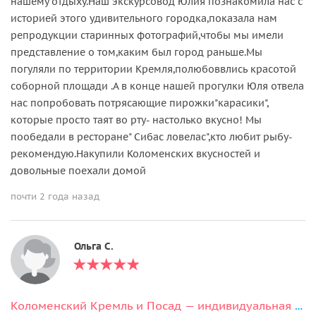
нашему отдыху.Наш экскурсовод Юлия познакомила нас с
историей этого удивительного городка,показала нам
репродукции старинных фотографий,чтобы мы имели
представление о том,каким был город раньше.Мы
погуляли по территории Кремля,полюбоввлись красотой
соборной площади .А в конце нашей прогулки Юля отвела
нас попробовать потрясающие пирожки"карасики",
которые просто таят во рту- настолько вкусно! Мы
пообедали в ресторане" Сибас ловелас",кто любит рыбу-
рекомендую.Накупили Коломенских вкусностей и
довольные поехали домой
почти 2 года назад
Ольга С.
Коломенский Кремль и Посад — индивидуальная экскурсия