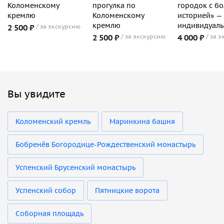
Коломенскому
прогулка по
городок с б
кремлю
Коломенскому
историей» —
кремлю
индивидуаль
2 500 ₽
за экскурсию
2 500 ₽
за экскурсию
4 000 ₽
за э
Вы увидите
Коломенский кремль
Маринкина башня
Бобренёв Богородице-Рождественский монастырь
Успенский Брусенский монастырь
Успенский собор
Пятницкие ворота
Соборная площадь