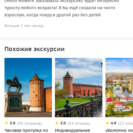
смело можете заказывать экскурсию! Будет интересно
туристу любого возраста! Я бы ещё сходила на чисто
взрослую, когда поеду в другой раз без детей.
больше 2 лет назад
Похожие экскурсии
5.0
5.0
4.9
(99 отзывов)
(34 отзыва)
(22 отз
Часовая прогулка по
Индивидуальная
«Коломна: м