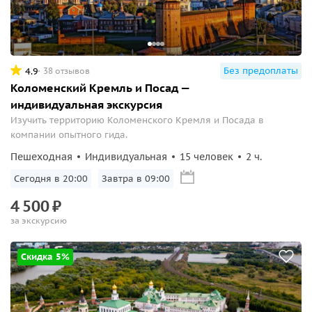
Без предоплаты
4.9
38 отзывов
Коломенский Кремль и Посад —
индивидуальная экскурсия
Изучить территорию Коломенского Кремля и Посада в
компании опытного гида.
Пешеходная
Индивидуальная
15 человек
2 ч.
Сегодня в 20:00
Завтра в 09:00
4
500
₽
за экскурсию
Скидка 5%