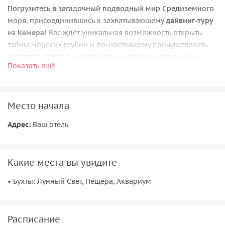
Погрузитесь в загадочный подводный мир Средиземного
моря, присоединившись к захватывающему
дайвинг-туру
из Кемера
! Вас ждёт уникальная возможность открыть
тайны морских глубин и по-настоящему прочувствовать
богатство подводной природы, которую невозможно
Показать ещё
увидеть с поверхности.
Перед началом погружения вас встретят опытные и
внимательные инструкторы, которые проведут
Место начала
подробный инструктаж, расскажут о правилах
безопасности и научат, как использовать оборудование и
Адрес:
Ваш отель
общаться под водой с помощью простых жестов.
Отдых для всех
Какие места вы увидите
Если вы не решитесь нырять или путешествуете с детьми
• Бухты: Лунный Свет, Пещера, Аквариум
младше 12 лет, вы всё равно отлично проведёте время на
борту. На лодке предусмотрены шезлонги для загара,
расслабляющая атмосфера и бар с напитками — отличный
Расписание