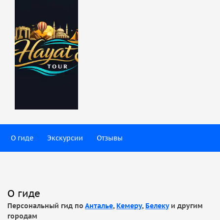
О гиде
Экскурсии
Отзывы
О гиде
Персональный гид по
Анталье
,
Кемеру
,
Белеку
и другим
городам