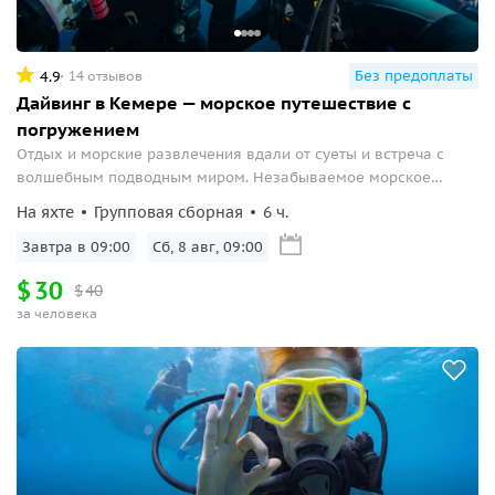
Без предоплаты
4.9
14 отзывов
Дайвинг в Кемере — морское путешествие с
погружением
Отдых и морские развлечения вдали от суеты и встреча с
волшебным подводным миром. Незабываемое морское
путешествие по живописным бухтам Кемера!
На яхте
Групповая сборная
6 ч.
Завтра в 09:00
Сб, 8 авг, 09:00
$
30
$
40
за человека